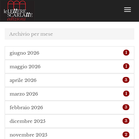
Toggl
navig
Archivio per mese
giugno 2026
1
maggio 2026
1
aprile 2026
3
marzo 2026
1
febbraio 2026
3
dicembre 2025
3
novembre 2025
2