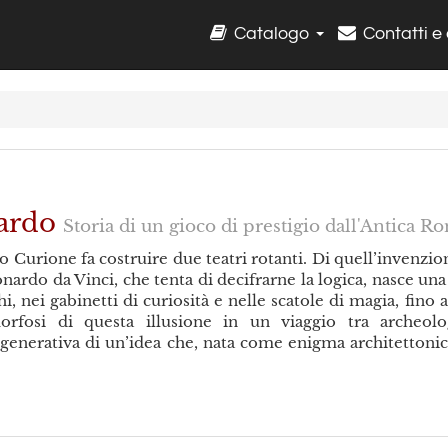
Catalogo
Contatti e
nardo
Storia di un gioco di prestigio dall'Antica 
o Curione fa costruire due teatri rotanti. Di quell’invenzi
nardo da Vinci, che tenta di decifrarne la logica, nasce una
i, nei gabinetti di curiosità e nelle scatole di magia, fino
rfosi di questa illusione in un viaggio tra archeologi
a generativa di un’idea che, nata come enigma architettonic