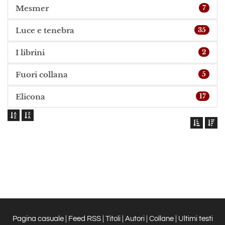
Mesmer
7
Luce e tenebra
35
I librini
2
Fuori collana
5
Elicona
17
Pagina casuale
|
Feed RSS
|
Titoli
|
Autori
|
Collane
|
Ultimi testi