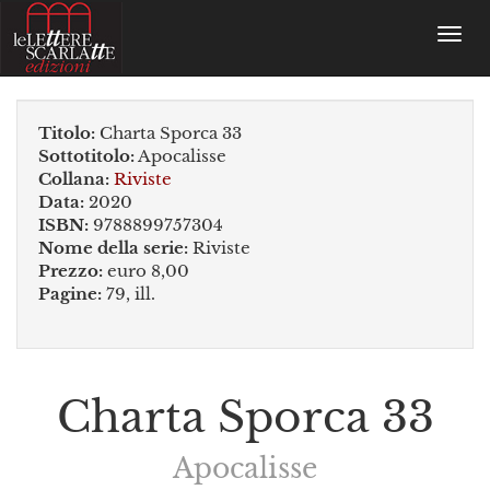
Toggl
navig
Titolo:
Charta Sporca 33
Sottotitolo:
Apocalisse
Collana:
Riviste
Data:
2020
ISBN:
9788899757304
Nome della serie:
Riviste
Prezzo:
euro 8,00
Pagine:
79, ill.
Charta Sporca 33
Apocalisse