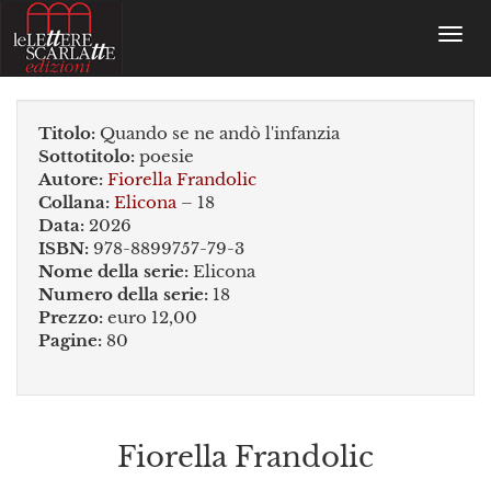
Toggl
navig
Titolo:
Quando se ne andò l'infanzia
Sottotitolo:
poesie
Autore:
Fiorella Frandolic
Collana:
Elicona
– 18
Data:
2026
ISBN:
978-8899757-79-3
Nome della serie:
Elicona
Numero della serie:
18
Prezzo:
euro 12,00
Pagine:
80
Fiorella Frandolic