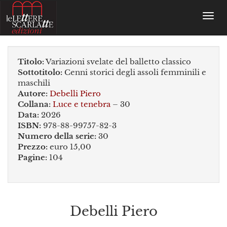
Toggl
navig
Titolo:
Variazioni svelate del balletto classico
Sottotitolo:
Cenni storici degli assoli femminili e
maschili
Autore:
Debelli Piero
Collana:
Luce e tenebra
– 30
Data:
2026
ISBN:
978-88-99757-82-3
Numero della serie:
30
Prezzo:
euro 15,00
Pagine:
104
Debelli Piero